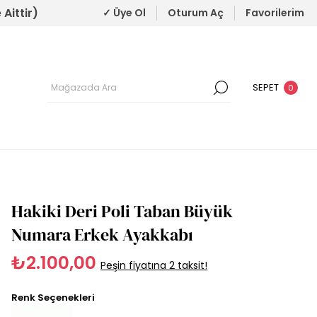
Aittir)
✓ Üye Ol
Oturum Aç
Favorilerim
SEPET
0
Hakiki Deri Poli Taban Büyük
Numara Erkek Ayakkabı
₺2.100,00
Peşin fiyatına 2 taksit!
Renk Seçenekleri