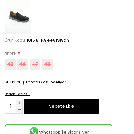
Ürün Kodu:
1015 8-PA 4481Siyah
*
BEDEN
45
46
47
48
Bu ürünü şu anda
6
kişi inceliyor.
Beden Tablosu
Sepete Ekle
Whatsapp ile Sipariş Ver