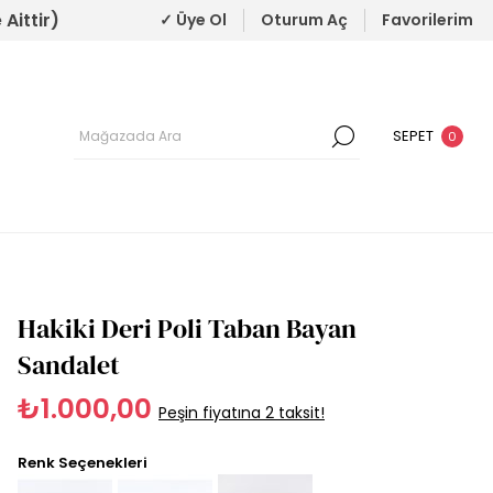
Aittir)
✓ Üye Ol
Oturum Aç
Favorilerim
SEPET
0
Hakiki Deri Poli Taban Bayan
Sandalet
₺1.000,00
Peşin fiyatına 2 taksit!
Renk Seçenekleri