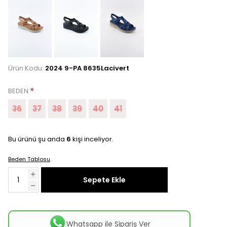
Ürün Kodu:
2024 9-PA 8635Lacivert
*
BEDEN
36
37
38
39
40
41
Bu ürünü şu anda
6
kişi inceliyor.
Beden Tablosu
Sepete Ekle
Whatsapp ile Sipariş Ver