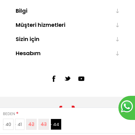
Bilgi
Müşteri hizmetleri
Sizin için
Hesabım
*
BEDEN
40
41
42
43
44
Powered by
nopCommerce