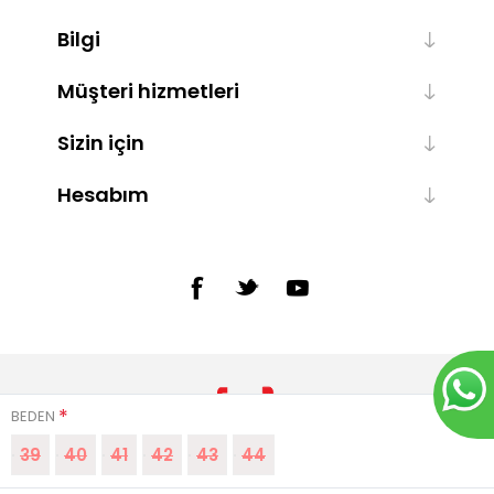
Bilgi
Müşteri hizmetleri
Sizin için
Hesabım
*
BEDEN
39
40
41
42
43
44
Powered by
nopCommerce