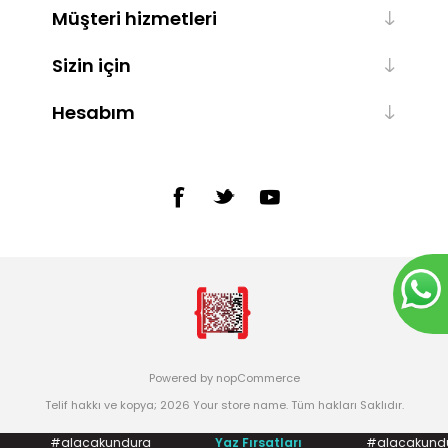
Müşteri hizmetleri
Sizin için
Hesabım
Powered by
nopCommerce
Telif hakkı ve kopya; 2026 Your store name. Tüm hakları Saklıdır.
#alacakundura
Yaz Fırsatları
#alacakundu