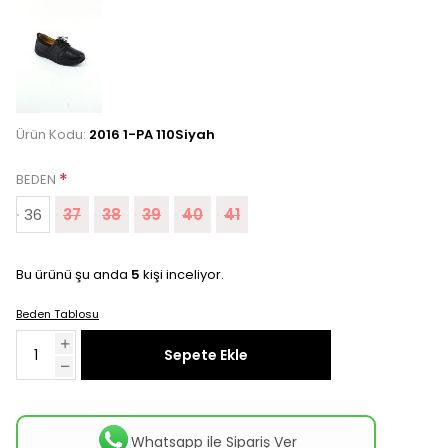
Ürün Kodu:
2016 1-PA 110Siyah
*
BEDEN
36
37
38
39
40
41
Bu ürünü şu anda
5
kişi inceliyor.
Beden Tablosu
Sepete Ekle
Whatsapp ile Sipariş Ver