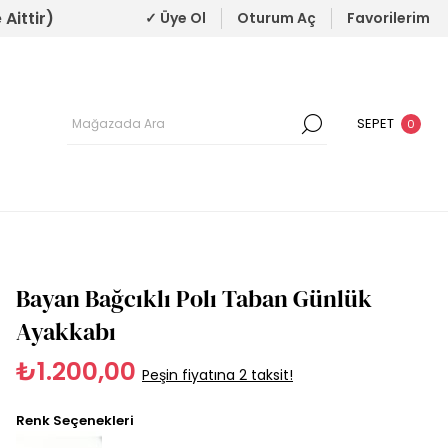
Aittir)
✓ Üye Ol
Oturum Aç
Favorilerim
SEPET
0
Bayan Bağcıklı Polı Taban Günlük
Ayakkabı
₺1.200,00
Peşin fiyatına 2 taksit!
Renk Seçenekleri