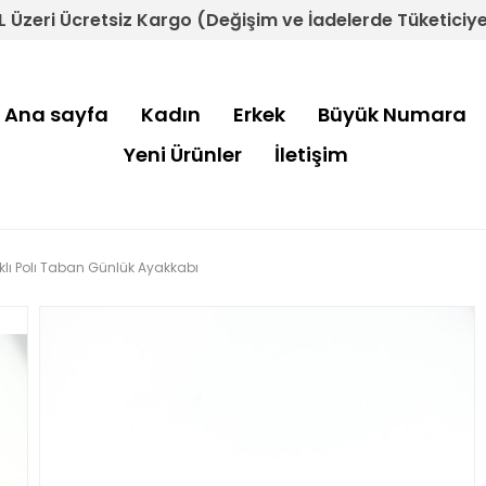
L Üzeri Ücretsiz Kargo (Değişim ve İadelerde Tüketiciye 
Ana sayfa
Kadın
Erkek
Büyük Numara
Yeni Ürünler
İletişim
lı Polı Taban Günlük Ayakkabı